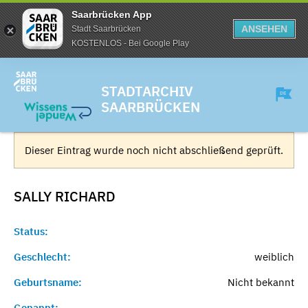
Saarbrücken App
ANSEHEN
Stadt Saarbrücken
KOSTENLOS - Bei Google Play
STADTARCHIV
SAARBRÜCKEN
Dieser Eintrag wurde noch nicht abschließend geprüft.
SALLY
RICHARD
Status:
Geschlecht:
weiblich
Geburtsname:
Nicht bekannt
Genannt:
-