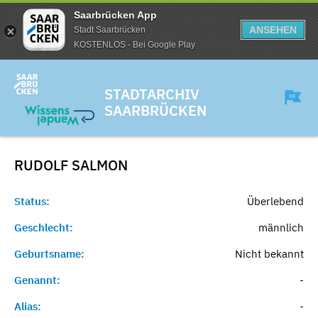
Saarbrücken App
ANSEHEN
Stadt Saarbrücken
KOSTENLOS - Bei Google Play
STADTARCHIV
SAARBRÜCKEN
RUDOLF
SALMON
Status:
Überlebend
Geschlecht:
männlich
Geburtsname:
Nicht bekannt
Genannt:
-
Alias:
-