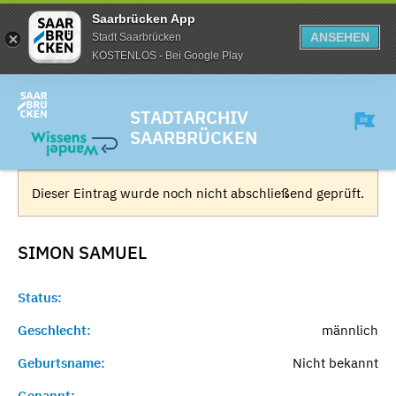
Saarbrücken App
ANSEHEN
Stadt Saarbrücken
KOSTENLOS - Bei Google Play
STADTARCHIV
SAARBRÜCKEN
Dieser Eintrag wurde noch nicht abschließend geprüft.
SIMON
SAMUEL
Status:
Geschlecht:
männlich
Geburtsname:
Nicht bekannt
Genannt:
-