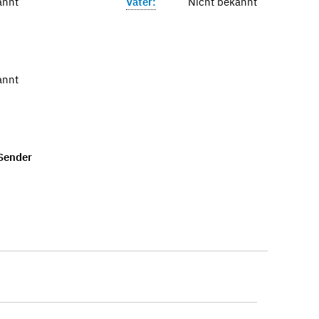
annt
Vater:
Nicht bekannt
annt
Sender