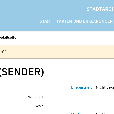
STADTARC
START
FAKTEN UND ERKLÄRUNGEN
etailseite
rüft.
(SENDER)
Ehepartner:
Nicht bek
weiblich
Wolf