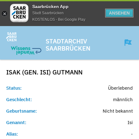
Saarbrücken App
ANSEHEN
Stadt Saarbrücken
KOSTENLOS - Bei Google Play
STADTARCHIV
SAARBRÜCKEN
ISAK (GEN. ISI)
GUTMANN
Status:
Überlebend
Geschlecht:
männlich
Geburtsname:
Nicht bekannt
Genannt:
Isi
Alias:
-