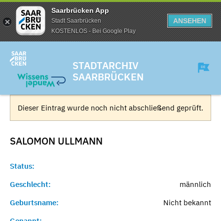
Saarbrücken App
ANSEHEN
Stadt Saarbrücken
KOSTENLOS - Bei Google Play
STADTARCHIV
SAARBRÜCKEN
Dieser Eintrag wurde noch nicht abschließend geprüft.
SALOMON
ULLMANN
Status:
Geschlecht:
männlich
Geburtsname:
Nicht bekannt
Genannt:
-