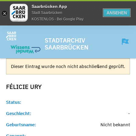
Saarbrücken App
ANSEHEN
Stadt Saarbrücken
KOSTENLOS - Bei Google Play
STADTARCHIV
SAARBRÜCKEN
Dieser Eintrag wurde noch nicht abschließend geprüft.
FÉLICIE
URY
Status:
Geschlecht:
-
Geburtsname:
Nicht bekannt
Genannt:
-