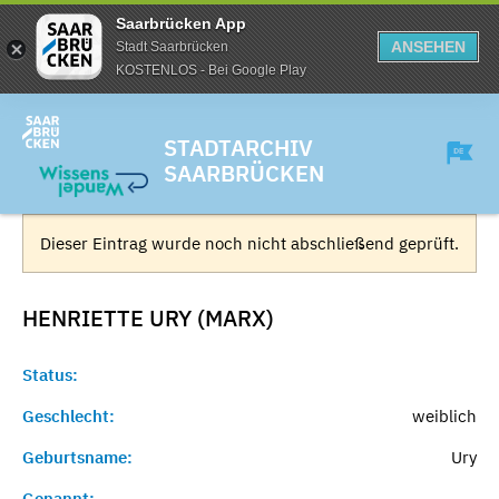
Saarbrücken App
ANSEHEN
Stadt Saarbrücken
KOSTENLOS - Bei Google Play
STADTARCHIV
SAARBRÜCKEN
Dieser Eintrag wurde noch nicht abschließend geprüft.
HENRIETTE URY (MARX)
Status:
Geschlecht:
weiblich
Geburtsname:
Ury
Genannt:
-