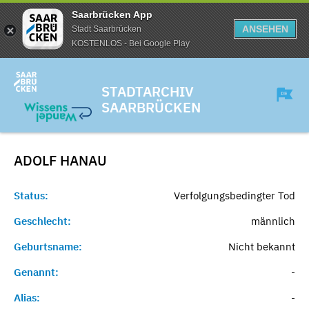
Saarbrücken App
ANSEHEN
Stadt Saarbrücken
KOSTENLOS - Bei Google Play
STADTARCHIV
SAARBRÜCKEN
ADOLF
HANAU
Status:
Verfolgungsbedingter Tod
Geschlecht:
männlich
Geburtsname:
Nicht bekannt
Genannt:
-
Alias:
-