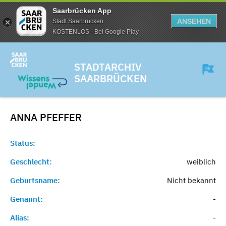
Saarbrücken App
ANSEHEN
Stadt Saarbrücken
KOSTENLOS - Bei Google Play
STADTARCHIV
SAARBRÜCKEN
ANNA
PFEFFER
Status:
Geschlecht:
weiblich
Geburtsname:
Nicht bekannt
Genannt:
-
Alias:
-