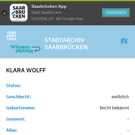
Saarbrücken App
ANSEHEN
Stadt Saarbrücken
KOSTENLOS - Bei Google Play
STADTARCHIV
SAARBRÜCKEN
KLARA
WOLFF
Status:
Geschlecht:
weiblich
Geburtsname:
Nicht bekannt
Genannt:
-
Alias:
-