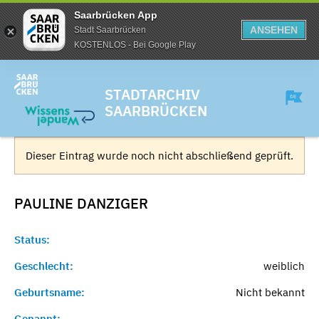
Saarbrücken App
ANSEHEN
Stadt Saarbrücken
KOSTENLOS - Bei Google Play
STADTARCHIV
SAARBRÜCKEN
Dieser Eintrag wurde noch nicht abschließend geprüft.
PAULINE
DANZIGER
Status:
Geschlecht:
weiblich
Geburtsname:
Nicht bekannt
Genannt:
-