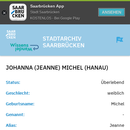
Saarbrücken App
ANSEHEN
Stadt Saarbrücken
KOSTENLOS - Bei Google Play
STADTARCHIV
SAARBRÜCKEN
JOHANNA (JEANNE) MICHEL (HANAU)
Status:
Überlebend
Geschlecht:
weiblich
Geburtsname:
Michel
Genannt:
-
Alias:
Jeanne