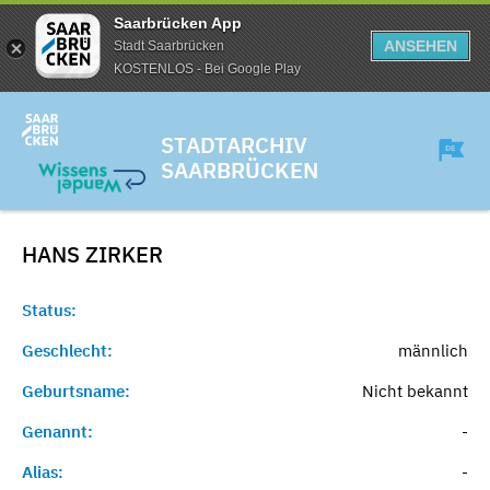
Saarbrücken App
ANSEHEN
Stadt Saarbrücken
KOSTENLOS - Bei Google Play
STADTARCHIV
SAARBRÜCKEN
HANS
ZIRKER
Status:
Geschlecht:
männlich
Geburtsname:
Nicht bekannt
Genannt:
-
Alias:
-