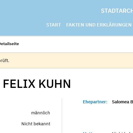
STADTARC
START
FAKTEN UND ERKLÄRUNGEN
etailseite
rüft.
 FELIX
KUHN
Ehepartner:
Salomea B
männlich
Nicht bekannt