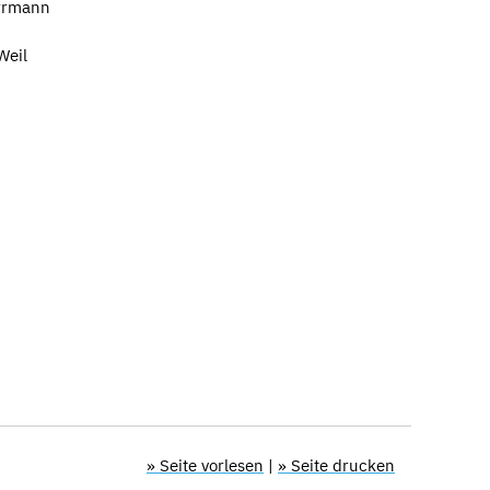
rrmann
Weil
» Seite vorlesen
|
» Seite drucken