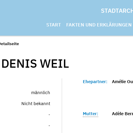
STADTARC
START
FAKTEN UND ERKLÄRUNGEN
etailseite
 DENIS
WEIL
Ehepartner:
Amélie Ou
männlich
Nicht bekannt
Mutter:
Adèle Bern
-
-