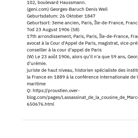
102, boulevard Haussmann.
(geni.com) Georges-Baruch Denis Weil
Geburtsdatum: 26 Oktober 1847
Geburtsort: 3eme ancien, Paris, Île-de-France, Franc
Tod 23 August 1906 (58)
17th arrondissement, Paris, Paris, Île-de-France, Fr
avocat à la Cour d'Appel de Paris, magistrat, vice-pré
conseiller à la cour d'appel de Paris
(W) Le 23 août 1906, alors qu'il n'a que 59 ans, Geor
d'urémie.
juriste de haut niveau, historien spécialiste des insti
la France en 1889 à la conférence internationale de 
maritime
Q: https://proustien.over-
blog.com/pages/Lassassinat_de_la_cousine_de_Mar
650676.html