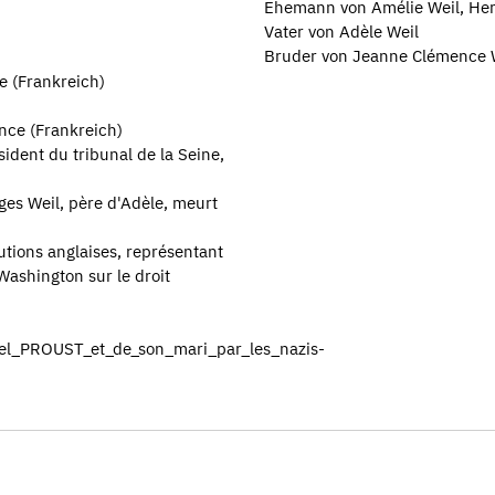
Ehemann von Amélie Weil, He
Vater von Adèle Weil
Bruder von Jeanne Clémence 
e (Frankreich)
ance (Frankreich)
sident du tribunal de la Seine,
ges Weil, père d'Adèle, meurt
tutions anglaises, représentant
Washington sur le droit
cel_PROUST_et_de_son_mari_par_les_nazis-