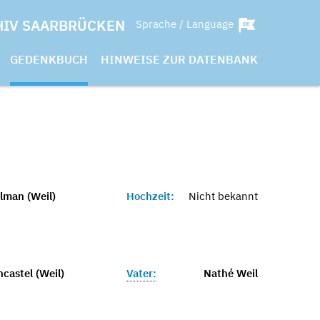
HIV SAARBRÜCKEN
Sprache / Language
GEDENKBUCH
HINWEISE ZUR DATENBANK
lman (Weil)
Hochzeit:
Nicht bekannt
castel (Weil)
Vater:
Nathé Weil