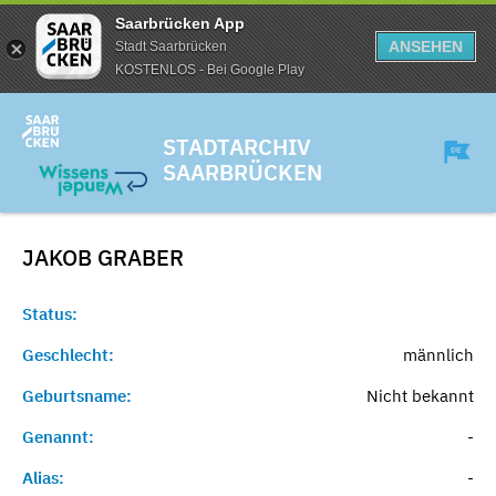
Saarbrücken App
ANSEHEN
Stadt Saarbrücken
KOSTENLOS - Bei Google Play
STADTARCHIV
SAARBRÜCKEN
JAKOB
GRABER
Status:
Geschlecht:
männlich
Geburtsname:
Nicht bekannt
Genannt:
-
Alias:
-