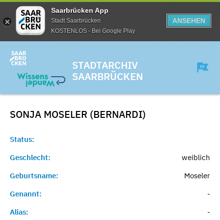
Saarbrücken App
ANSEHEN
Stadt Saarbrücken
KOSTENLOS - Bei Google Play
STADTARCHIV
SAARBRÜCKEN
SONJA MOSELER (BERNARDI)
Status:
Geschlecht:
weiblich
Geburtsname:
Moseler
Genannt:
-
Alias:
-