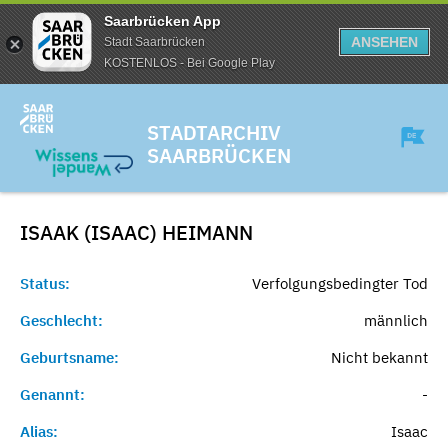
Saarbrücken App
ANSEHEN
Stadt Saarbrücken
KOSTENLOS - Bei Google Play
STADTARCHIV
SAARBRÜCKEN
ISAAK (ISAAC)
HEIMANN
Status:
Verfolgungsbedingter Tod
Geschlecht:
männlich
Geburtsname:
Nicht bekannt
Genannt:
-
Alias:
Isaac