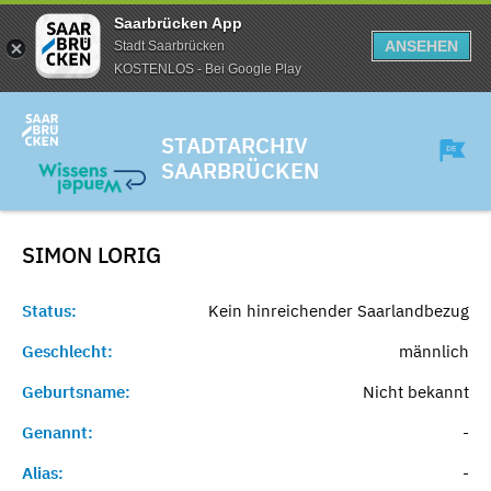
Saarbrücken App
ANSEHEN
Stadt Saarbrücken
KOSTENLOS - Bei Google Play
STADTARCHIV
SAARBRÜCKEN
SIMON
LORIG
Status:
Kein hinreichender Saarlandbezug
Geschlecht:
männlich
Geburtsname:
Nicht bekannt
Genannt:
-
Alias:
-