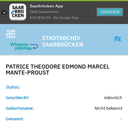
Saarbrücken App
ANSEHEN
Stadt Saarbrücken
KOSTENLOS - Bei Google Play
STADTARCHIV
SAARBRÜCKEN
PATRICE THEODORE EDMOND MARCEL
MANTE-PROUST
Status:
Geschlecht:
männlich
Geburtsname:
Nicht bekannt
Genannt:
-