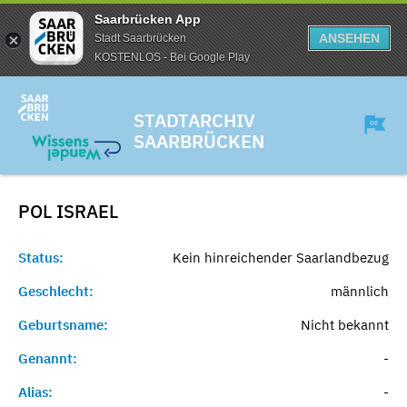
Saarbrücken App
ANSEHEN
Stadt Saarbrücken
KOSTENLOS - Bei Google Play
STADTARCHIV
SAARBRÜCKEN
POL
ISRAEL
Status:
Kein hinreichender Saarlandbezug
Geschlecht:
männlich
Geburtsname:
Nicht bekannt
Genannt:
-
Alias:
-