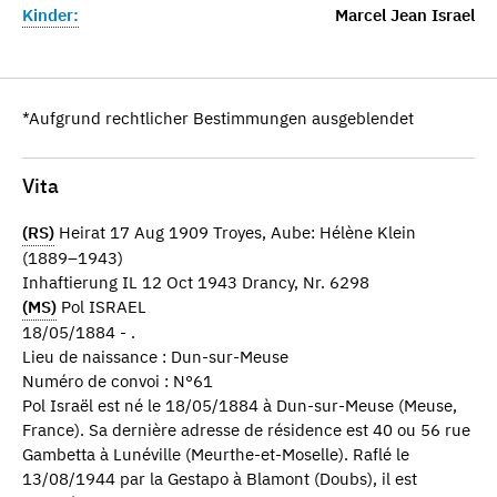
Kinder:
Marcel Jean Israel
*Aufgrund rechtlicher Bestimmungen ausgeblendet
Vita
(RS)
Heirat 17 Aug 1909 Troyes, Aube: Hélène Klein
(1889–1943)
Inhaftierung IL 12 Oct 1943 Drancy, Nr. 6298
(MS)
Pol ISRAEL
18/05/1884 - .
Lieu de naissance : Dun-sur-Meuse
Numéro de convoi : N°61
Pol Israël est né le 18/05/1884 à Dun-sur-Meuse (Meuse,
France). Sa dernière adresse de résidence est 40 ou 56 rue
Gambetta à Lunéville (Meurthe-et-Moselle). Raflé le
13/08/1944 par la Gestapo à Blamont (Doubs), il est