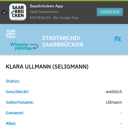
Saarbrücken App
ANSEHEN
Stadt Saarbrücken
KOSTENLOS - Bei Google Play
STADTARCHIV
SAARBRÜCKEN
KLARA ULLMANN (SELIGMANN)
Status:
Geschlecht:
weiblich
Geburtsname:
Ullmann
Genannt:
-
Alias:
-