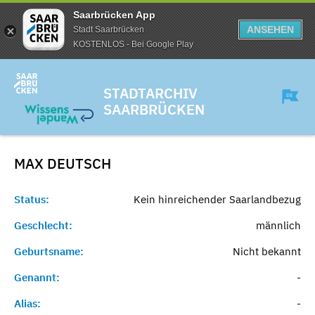
Saarbrücken App
ANSEHEN
Stadt Saarbrücken
KOSTENLOS - Bei Google Play
STADTARCHIV
SAARBRÜCKEN
MAX
DEUTSCH
Status:
Kein hinreichender Saarlandbezug
Geschlecht:
männlich
Geburtsname:
Nicht bekannt
Genannt:
-
Alias:
-