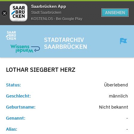
Saarbrücken App
ANSEHEN
Stadt Saarbrücken
KOSTENLOS - Bei Google Play
STADTARCHIV
SAARBRÜCKEN
LOTHAR SIEGBERT
HERZ
Status:
Überlebend
Geschlecht:
männlich
Geburtsname:
Nicht bekannt
Genannt:
-
Alias:
-