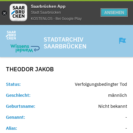
Saarbrücken App
ANSEHEN
Stadt Saarbrücken
KOSTENLOS - Bei Google Play
STADTARCHIV
SAARBRÜCKEN
THEODOR
JAKOB
Status:
Verfolgungsbedingter Tod
Geschlecht:
männlich
Geburtsname:
Nicht bekannt
Genannt:
-
Alias:
-