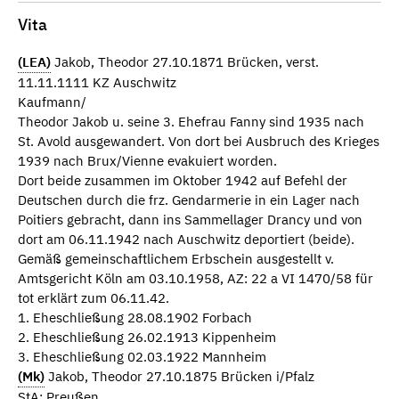
Vita
(LEA)
Jakob, Theodor 27.10.1871 Brücken, verst.
11.11.1111 KZ Auschwitz
Kaufmann/
Theodor Jakob u. seine 3. Ehefrau Fanny sind 1935 nach
St. Avold ausgewandert. Von dort bei Ausbruch des Krieges
1939 nach Brux/Vienne evakuiert worden.
Dort beide zusammen im Oktober 1942 auf Befehl der
Deutschen durch die frz. Gendarmerie in ein Lager nach
Poitiers gebracht, dann ins Sammellager Drancy und von
dort am 06.11.1942 nach Auschwitz deportiert (beide).
Gemäß gemeinschaftlichem Erbschein ausgestellt v.
Amtsgericht Köln am 03.10.1958, AZ: 22 a VI 1470/58 für
tot erklärt zum 06.11.42.
1. Eheschließung 28.08.1902 Forbach
2. Eheschließung 26.02.1913 Kippenheim
3. Eheschließung 02.03.1922 Mannheim
(Mk)
Jakob, Theodor 27.10.1875 Brücken i/Pfalz
StA: Preußen