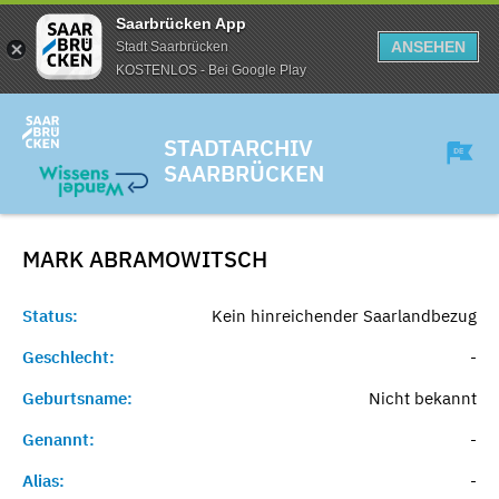
Saarbrücken App
ANSEHEN
Stadt Saarbrücken
KOSTENLOS - Bei Google Play
STADTARCHIV
SAARBRÜCKEN
MARK
ABRAMOWITSCH
Status:
Kein hinreichender Saarlandbezug
Geschlecht:
-
Geburtsname:
Nicht bekannt
Genannt:
-
Alias:
-