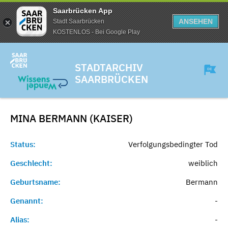
Saarbrücken App
ANSEHEN
Stadt Saarbrücken
KOSTENLOS - Bei Google Play
STADTARCHIV
SAARBRÜCKEN
MINA BERMANN (KAISER)
Status:
Verfolgungsbedingter Tod
Geschlecht:
weiblich
Geburtsname:
Bermann
Genannt:
-
Alias:
-