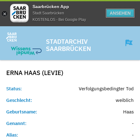
Saarbrücken App
ANSEHEN
Stadt Saarbrücken
KOSTENLOS - Bei Google Play
STADTARCHIV
SAARBRÜCKEN
ERNA HAAS (LEVIE)
Status:
Verfolgungsbedingter Tod
Geschlecht:
weiblich
Geburtsname:
Haas
Genannt:
-
Alias:
-