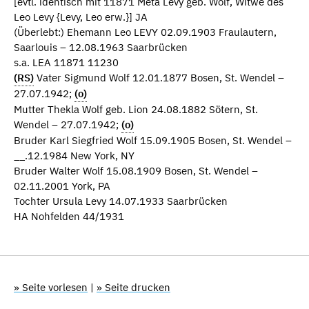
[evtl. identisch mit 11871 Meta Levy geb. Wolf, Witwe des
Leo Levy {Levy, Leo erw.}] JA
(Überlebt:) Ehemann Leo LEVY 02.09.1903 Fraulautern,
Saarlouis – 12.08.1963 Saarbrücken
s.a. LEA 11871 11230
(RS)
Vater Sigmund Wolf 12.01.1877 Bosen, St. Wendel –
27.07.1942;
(o)
Mutter Thekla Wolf geb. Lion 24.08.1882 Sötern, St.
Wendel – 27.07.1942;
(o)
Bruder Karl Siegfried Wolf 15.09.1905 Bosen, St. Wendel –
__.12.1984 New York, NY
Bruder Walter Wolf 15.08.1909 Bosen, St. Wendel –
02.11.2001 York, PA
Tochter Ursula Levy 14.07.1933 Saarbrücken
HA Nohfelden 44/1931
» Seite vorlesen
|
» Seite drucken