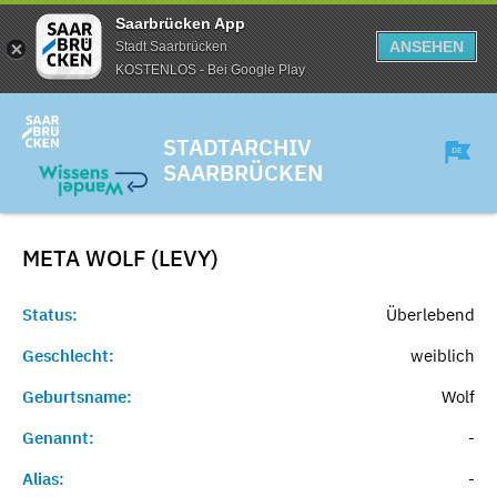
Saarbrücken App
ANSEHEN
Stadt Saarbrücken
KOSTENLOS - Bei Google Play
STADTARCHIV
SAARBRÜCKEN
META WOLF (LEVY)
Status:
Überlebend
Geschlecht:
weiblich
Geburtsname:
Wolf
Genannt:
-
Alias:
-