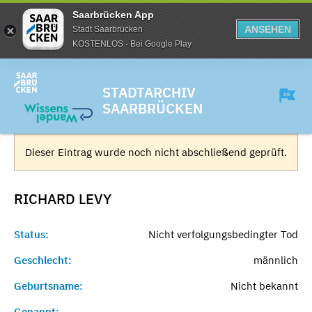
Saarbrücken App
ANSEHEN
Stadt Saarbrücken
KOSTENLOS - Bei Google Play
STADTARCHIV
SAARBRÜCKEN
Dieser Eintrag wurde noch nicht abschließend geprüft.
RICHARD
LEVY
Status:
Nicht verfolgungsbedingter Tod
Geschlecht:
männlich
Geburtsname:
Nicht bekannt
Genannt:
-