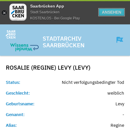
Saarbrücken App
ANSEHEN
Stadt Saarbrücken
KOSTENLOS - Bei Google Play
STADTARCHIV
SAARBRÜCKEN
ROSALIE (REGINE) LEVY (LEVY)
Status:
Nicht verfolgungsbedingter Tod
Geschlecht:
weiblich
Geburtsname:
Levy
Genannt:
-
Alias:
Regine