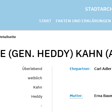
STADTARC
START
FAKTEN UND ERKLÄRUNGEN
etailseite
 (GEN. HEDDY) KAHN (
Überlebend
Ehepartner:
Carl Adler
weiblich
Kahn
Mutter:
Erna Baum
Heddy
-