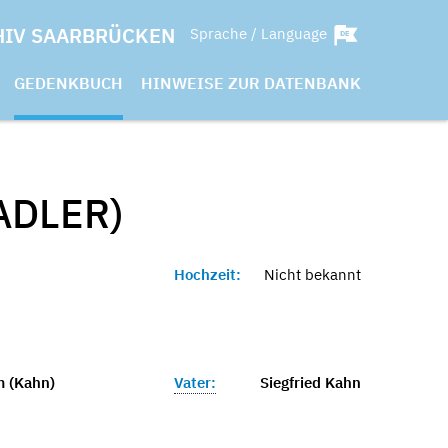
HIV SAARBRÜCKEN
Sprache / Language
GEDENKBUCH
HINWEISE ZUR DATENBANK
ADLER)
Hochzeit:
Nicht bekannt
 (Kahn)
Vater:
Siegfried Kahn