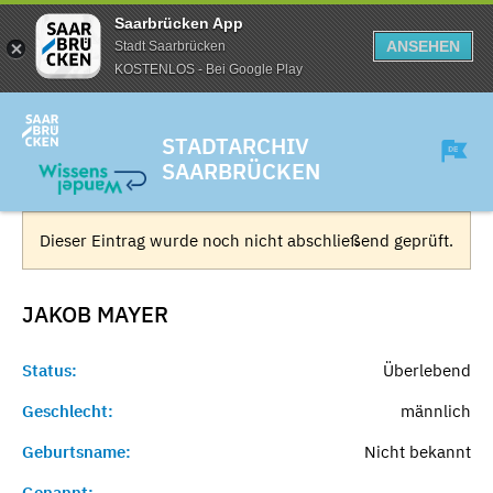
Saarbrücken App
ANSEHEN
Stadt Saarbrücken
KOSTENLOS - Bei Google Play
STADTARCHIV
SAARBRÜCKEN
Dieser Eintrag wurde noch nicht abschließend geprüft.
JAKOB
MAYER
Status:
Überlebend
Geschlecht:
männlich
Geburtsname:
Nicht bekannt
Genannt:
-