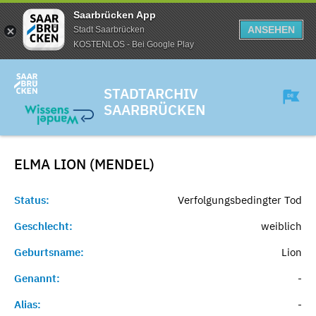
Saarbrücken App
ANSEHEN
Stadt Saarbrücken
KOSTENLOS - Bei Google Play
STADTARCHIV
SAARBRÜCKEN
ELMA LION (MENDEL)
Status:
Verfolgungsbedingter Tod
Geschlecht:
weiblich
Geburtsname:
Lion
Genannt:
-
Alias:
-