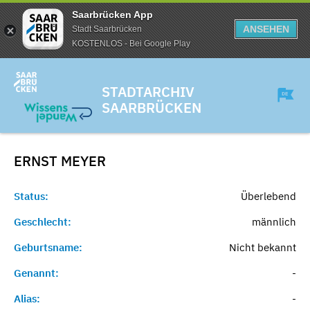
Saarbrücken App
ANSEHEN
Stadt Saarbrücken
KOSTENLOS - Bei Google Play
STADTARCHIV
SAARBRÜCKEN
ERNST
MEYER
Status:
Überlebend
Geschlecht:
männlich
Geburtsname:
Nicht bekannt
Genannt:
-
Alias:
-