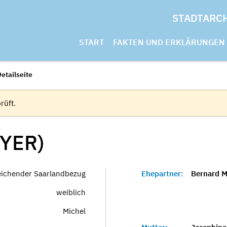
STADTARC
START
FAKTEN UND ERKLÄRUNGEN
etailseite
rüft.
YER)
eichender Saarlandbezug
Ehepartner:
Bernard M
weiblich
Michel