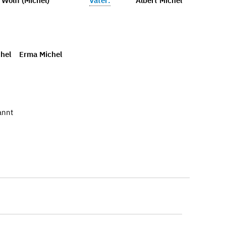
Wolff (Michel)
Vater:
Albert Michel
chel
Erma Michel
annt