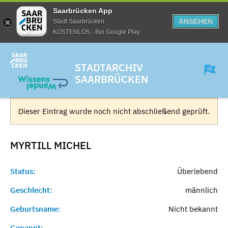
Saarbrücken App
ANSEHEN
Stadt Saarbrücken
KOSTENLOS - Bei Google Play
STADTARCHIV
SAARBRÜCKEN
Dieser Eintrag wurde noch nicht abschließend geprüft.
MYRTILL
MICHEL
Status:
Überlebend
Geschlecht:
männlich
Geburtsname:
Nicht bekannt
Genannt:
-