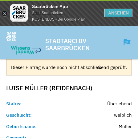
Saarbrücken App
ANSEHEN
Stadt Saarbrücken
KOSTENLOS - Bei Google Play
STADTARCHIV
SAARBRÜCKEN
Dieser Eintrag wurde noch nicht abschließend geprüft.
LUISE MÜLLER (REIDENBACH)
Status:
Überlebend
Geschlecht:
weiblich
Geburtsname:
Müller
Genannt:
-