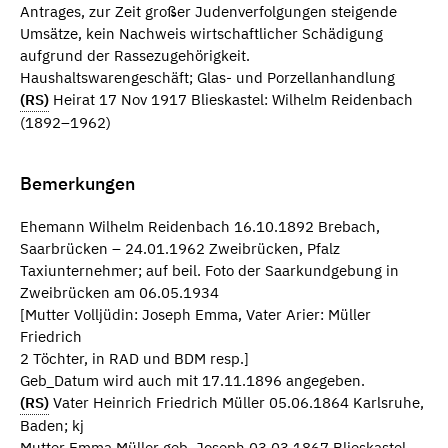
Antrages, zur Zeit großer Judenverfolgungen steigende
Umsätze, kein Nachweis wirtschaftlicher Schädigung
aufgrund der Rassezugehörigkeit.
Haushaltswarengeschäft; Glas- und Porzellanhandlung
(RS)
Heirat 17 Nov 1917 Blieskastel: Wilhelm Reidenbach
(1892–1962)
Bemerkungen
Ehemann Wilhelm Reidenbach 16.10.1892 Brebach,
Saarbrücken – 24.01.1962 Zweibrücken, Pfalz
Taxiunternehmer; auf beil. Foto der Saarkundgebung in
Zweibrücken am 06.05.1934
[Mutter Volljüdin: Joseph Emma, Vater Arier: Müller
Friedrich
2 Töchter, in RAD und BDM resp.]
Geb_Datum wird auch mit 17.11.1896 angegeben.
(RS)
Vater Heinrich Friedrich Müller 05.06.1864 Karlsruhe,
Baden; kj
Mutter Emma Müller geb. Joseph 03.03.1867 Blieskastel,