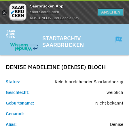
Saarbrücken App
ANSEHEN
Stadt Saarbrücken
KOSTENLOS - Bei Google Play
STADTARCHIV
SAARBRÜCKEN
DENISE MADELEINE (DENISE)
BLOCH
Status:
Kein hinreichender Saarlandbezug
Geschlecht:
weiblich
Geburtsname:
Nicht bekannt
Genannt:
-
Alias:
Denise