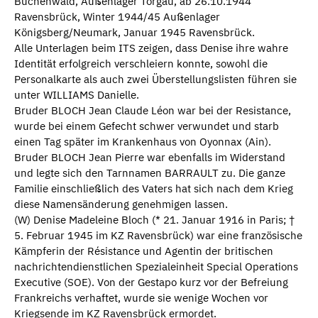
Buchenwald, Außenlager Torgau, ab 26.10.1944
Ravensbrück, Winter 1944/45 Außenlager
Königsberg/Neumark, Januar 1945 Ravensbrück.
Alle Unterlagen beim ITS zeigen, dass Denise ihre wahre
Identität erfolgreich verschleiern konnte, sowohl die
Personalkarte als auch zwei Überstellungslisten führen sie
unter WILLIAMS Danielle.
Bruder BLOCH Jean Claude Léon war bei der Resistance,
wurde bei einem Gefecht schwer verwundet und starb
einen Tag später im Krankenhaus von Oyonnax (Ain).
Bruder BLOCH Jean Pierre war ebenfalls im Widerstand
und legte sich den Tarnnamen BARRAULT zu. Die ganze
Familie einschließlich des Vaters hat sich nach dem Krieg
diese Namensänderung genehmigen lassen.
(W) Denise Madeleine Bloch (* 21. Januar 1916 in Paris; †
5. Februar 1945 im KZ Ravensbrück) war eine französische
Kämpferin der Résistance und Agentin der britischen
nachrichtendienstlichen Spezialeinheit Special Operations
Executive (SOE). Von der Gestapo kurz vor der Befreiung
Frankreichs verhaftet, wurde sie wenige Wochen vor
Kriegsende im KZ Ravensbrück ermordet.