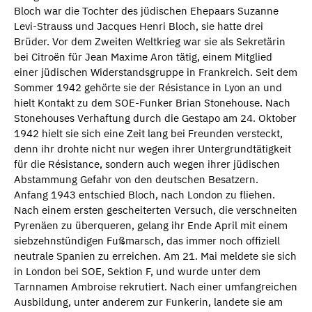
Bloch war die Tochter des jüdischen Ehepaars Suzanne
Levi-Strauss und Jacques Henri Bloch, sie hatte drei
Brüder. Vor dem Zweiten Weltkrieg war sie als Sekretärin
bei Citroën für Jean Maxime Aron tätig, einem Mitglied
einer jüdischen Widerstandsgruppe in Frankreich. Seit dem
Sommer 1942 gehörte sie der Résistance in Lyon an und
hielt Kontakt zu dem SOE-Funker Brian Stonehouse. Nach
Stonehouses Verhaftung durch die Gestapo am 24. Oktober
1942 hielt sie sich eine Zeit lang bei Freunden versteckt,
denn ihr drohte nicht nur wegen ihrer Untergrundtätigkeit
für die Résistance, sondern auch wegen ihrer jüdischen
Abstammung Gefahr von den deutschen Besatzern.
Anfang 1943 entschied Bloch, nach London zu fliehen.
Nach einem ersten gescheiterten Versuch, die verschneiten
Pyrenäen zu überqueren, gelang ihr Ende April mit einem
siebzehnstündigen Fußmarsch, das immer noch offiziell
neutrale Spanien zu erreichen. Am 21. Mai meldete sie sich
in London bei SOE, Sektion F, und wurde unter dem
Tarnnamen Ambroise rekrutiert. Nach einer umfangreichen
Ausbildung, unter anderem zur Funkerin, landete sie am