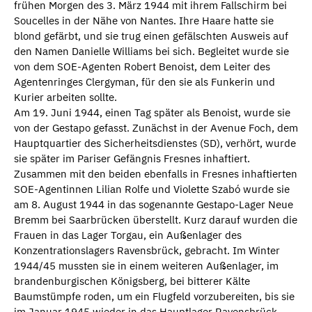
frühen Morgen des 3. März 1944 mit ihrem Fallschirm bei
Soucelles in der Nähe von Nantes. Ihre Haare hatte sie
blond gefärbt, und sie trug einen gefälschten Ausweis auf
den Namen Danielle Williams bei sich. Begleitet wurde sie
von dem SOE-Agenten Robert Benoist, dem Leiter des
Agentenringes Clergyman, für den sie als Funkerin und
Kurier arbeiten sollte.
Am 19. Juni 1944, einen Tag später als Benoist, wurde sie
von der Gestapo gefasst. Zunächst in der Avenue Foch, dem
Hauptquartier des Sicherheitsdienstes (SD), verhört, wurde
sie später im Pariser Gefängnis Fresnes inhaftiert.
Zusammen mit den beiden ebenfalls in Fresnes inhaftierten
SOE-Agentinnen Lilian Rolfe und Violette Szabó wurde sie
am 8. August 1944 in das sogenannte Gestapo-Lager Neue
Bremm bei Saarbrücken überstellt. Kurz darauf wurden die
Frauen in das Lager Torgau, ein Außenlager des
Konzentrationslagers Ravensbrück, gebracht. Im Winter
1944/45 mussten sie in einem weiteren Außenlager, im
brandenburgischen Königsberg, bei bitterer Kälte
Baumstümpfe roden, um ein Flugfeld vorzubereiten, bis sie
im Januar 1945 wieder in das Hauptlager Ravensbrück