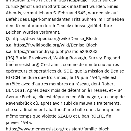
zurückgeholt und im Strafblock inhaftiert wurden. Eines
Abends, vermutlich am 5. Februar 1945, wurden sie auf
Befehl des Lagerkommandanten Fritz Suhren im Hof neben
dem Krematorium durch Genickschüsse getötet. Ihre
Leichen wurden verbrannt.
Q: https://de.wikipedia.org/wiki/Denise_Bloch
s.a. https://fr.wikipedia.org/wiki/Denise_Bloch
s.a. https://maitron.fr/spip.php?article240233
(RS)
Burial Brookwood, Woking Borough, Surrey, England
(memoresist.org) C’est ainsi, comme de nombreux autres
opérateurs et opératrices du SOE, que la mission de Denise
BLOCH ne dure que trois mois ; le 19 juin 1944, elle est
arrêtée avec d’autres membres du réseau, dont Robert
BENOIST. Après deux mois de détention à Fresnes, et « 84
Avenue Foch », elle est déportée en Allemagne, au camp de
Ravensbrück où, après avoir subi de mauvais traitements,
elle sera finalement abattue d’une balle dans la nuque en
même temps que Violette SZABO et Liban ROLFE, fin
janvier 1945.
https://www.memoresist.org/resistant/famille-bloch-