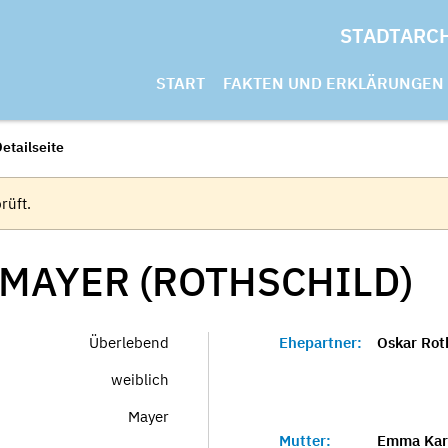
STADTARC
START
FAKTEN UND ERKLÄRUNGEN
etailseite
rüft.
MAYER (ROTHSCHILD)
Überlebend
Ehepartner:
Oskar Rot
weiblich
Mayer
Mutter:
Emma Karo