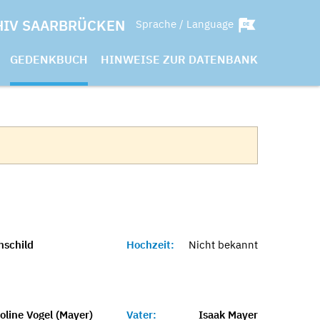
HIV SAARBRÜCKEN
Sprache / Language
GEDENKBUCH
HINWEISE ZUR DATENBANK
hschild
Hochzeit:
Nicht bekannt
line Vogel (Mayer)
Vater:
Isaak Mayer