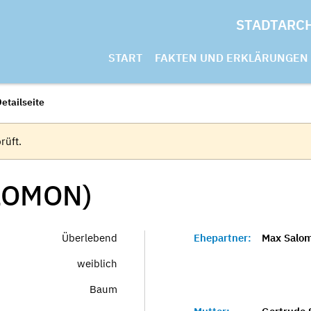
STADTARC
START
FAKTEN UND ERKLÄRUNGEN
etailseite
rüft.
LOMON)
Überlebend
Ehepartner:
Max Salo
weiblich
Baum