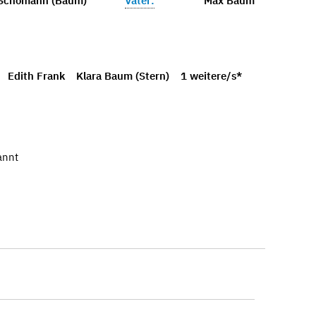
 Schömann (Baum)
Vater:
Max Baum
Edith Frank
Klara Baum (Stern)
1 weitere/s*
annt