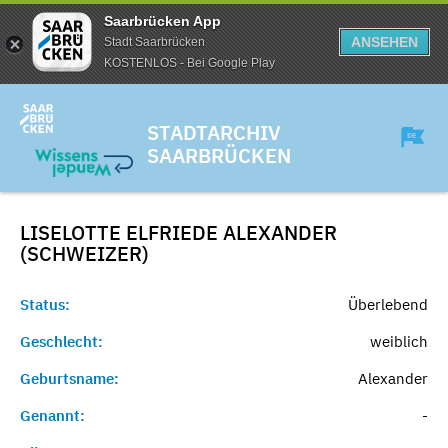
Saarbrücken App
ANSEHEN
Stadt Saarbrücken
KOSTENLOS - Bei Google Play
STADTARCHIV
SAARBRÜCKEN
LISELOTTE ELFRIEDE ALEXANDER
(SCHWEIZER)
Status:
Überlebend
Geschlecht:
weiblich
Geburtsname:
Alexander
Genannt:
-