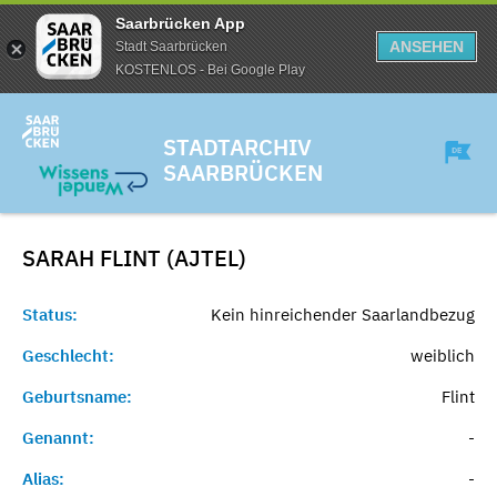
Saarbrücken App
ANSEHEN
Stadt Saarbrücken
KOSTENLOS - Bei Google Play
STADTARCHIV
SAARBRÜCKEN
SARAH FLINT (AJTEL)
Status:
Kein hinreichender Saarlandbezug
Geschlecht:
weiblich
Geburtsname:
Flint
Genannt:
-
Alias:
-