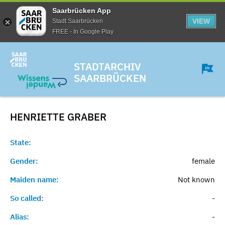
Saarbrücken App
VIEW
Stadt Saarbrücken
FREE - In Google Play
STADTARCHIV
SAARBRÜCKEN
HENRIETTE
GRABER
State:
Gender:
female
Maiden name:
Not known
So called:
-
Alias:
-