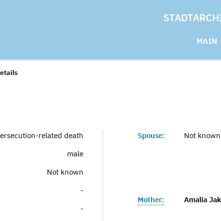
STADTARCH
MAIN
etails
ersecution-related death
Spouse:
Not known
male
Not known
-
Mother:
Amalia Jak
-