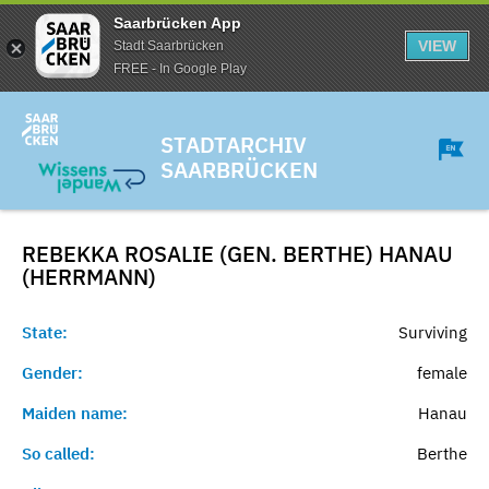
Saarbrücken App
VIEW
Stadt Saarbrücken
FREE - In Google Play
STADTARCHIV
SAARBRÜCKEN
REBEKKA ROSALIE (GEN. BERTHE) HANAU
(HERRMANN)
State:
Surviving
Gender:
female
Maiden name:
Hanau
So called:
Berthe