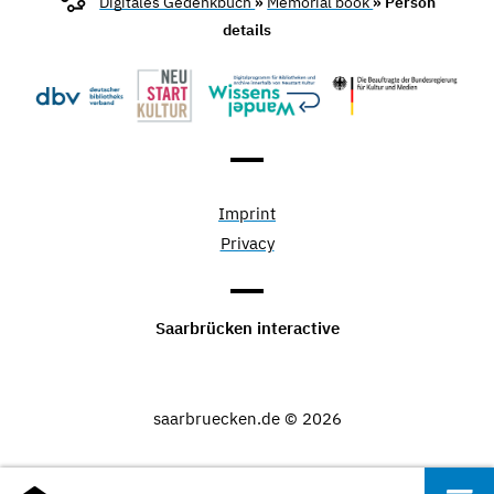
Digitales Gedenkbuch
»
Memorial book
» Person
details
Imprint
Privacy
Saarbrücken interactive
saarbruecken.de © 2026