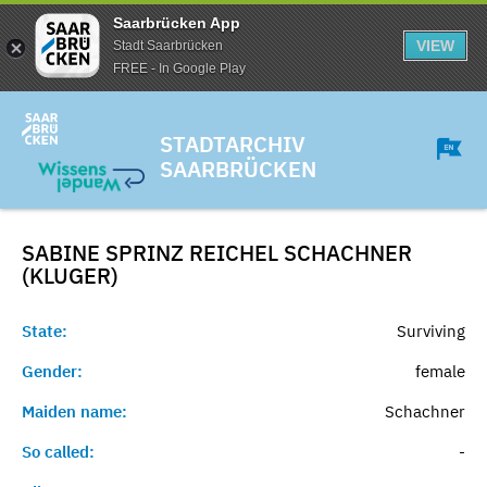
Saarbrücken App
VIEW
Stadt Saarbrücken
FREE - In Google Play
STADTARCHIV
SAARBRÜCKEN
SABINE SPRINZ REICHEL SCHACHNER
(KLUGER)
State:
Surviving
Gender:
female
Maiden name:
Schachner
So called:
-