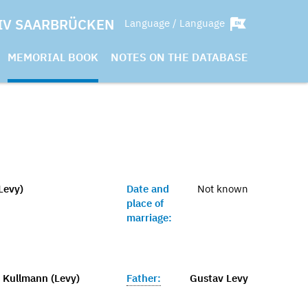
IV SAARBRÜCKEN
Language / Language
MEMORIAL BOOK
NOTES ON THE DATABASE
Levy)
Date and
Not known
place of
marriage:
 Kullmann (Levy)
Father:
Gustav Levy