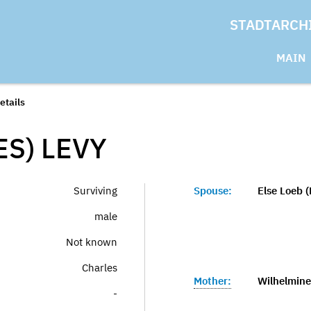
STADTARCH
MAIN
etails
ES)
LEVY
Surviving
Spouse:
Else Loeb (
male
Not known
Charles
Mother:
Wilhelmine
-