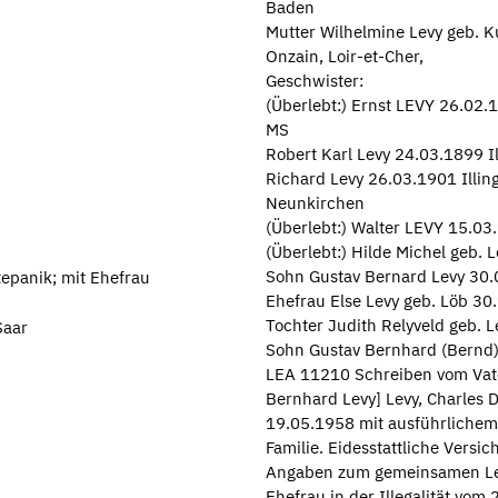
Baden
Mutter Wilhelmine Levy geb. 
Onzain, Loir-et-Cher,
Geschwister:
(Überlebt:) Ernst LEVY 26.02.
MS
Robert Karl Levy 24.03.1899 I
Richard Levy 26.03.1901 Illin
Neunkirchen
(Überlebt:) Walter LEVY 15.03
(Überlebt:) Hilde Michel geb. 
Sohn Gustav Bernard Levy 30
tepanik; mit Ehefrau
Ehefrau Else Levy geb. Löb 30
Tochter Judith Relyveld geb. 
Saar
Sohn Gustav Bernhard (Bernd
LEA 11210 Schreiben vom Vat
Bernhard Levy] Levy, Charles 
19.05.1958 mit ausführlichem
Familie. Eidesstattliche Versic
Angaben zum gemeinsamen Lebe
Ehefrau in der Illegalität vom