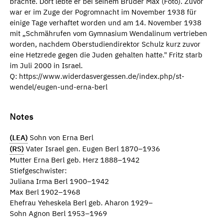
brachte. Dort lebte er bei seinem Bruder Max (Foto). Zuvor
war er im Zuge der Pogromnacht im November 1938 für
einige Tage verhaftet worden und am 14. November 1938
mit „Schmährufen vom Gymnasium Wendalinum vertrieben
worden, nachdem Oberstudiendirektor Schulz kurz zuvor
eine Hetzrede gegen die Juden gehalten hatte." Fritz starb
im Juli 2000 in Israel.
Q: https://www.widerdasvergessen.de/index.php/st-
wendel/eugen-und-erna-berl
Notes
(LEA)
Sohn von Erna Berl
(RS)
Vater Israel gen. Eugen Berl 1870–1936
Mutter Erna Berl geb. Herz 1888–1942
Stiefgeschwister:
Juliana Irma Berl 1900–1942
Max Berl 1902–1968
Ehefrau Yeheskela Berl geb. Aharon 1929–
Sohn Agnon Berl 1953–1969