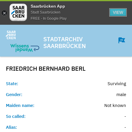
Saarbrücken App
VIEW
Stadt Saarbrücken
FREE - In Google Play
STADTARCHIV
SAARBRÜCKEN
FRIEDRICH BERNHARD
BERL
State:
Surviving
Gender:
male
Maiden name:
Not known
So called:
-
Alias:
-